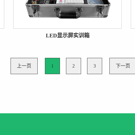
LED显示屏实训箱
上一页
1
2
3
下一页