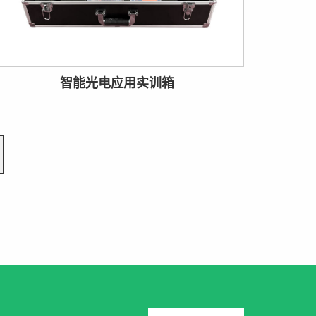
智能光电应用实训箱