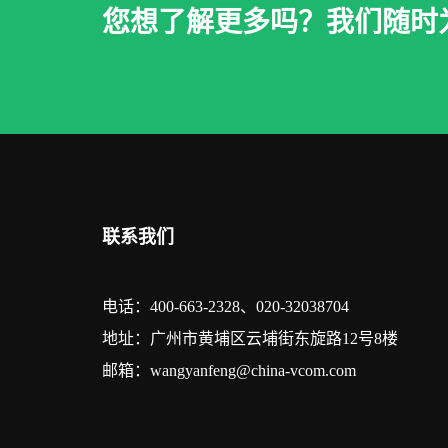
您想了解更多吗？我们随时
联系我们
电话：400-663-2328、020-32038704
地址：广州市黄埔区云埔街东旋路12号8楼
邮箱：wangyanfeng@china-vcom.com