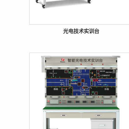
光电技术实训台