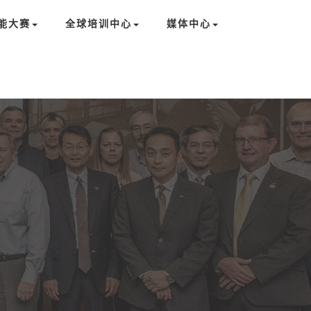
能大赛
全球培训中心
媒体中心