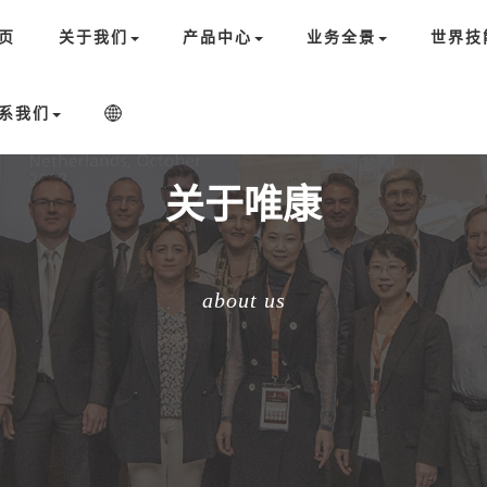
页
关于我们
产品中心
业务全景
世界技
系我们
关于唯康
about us