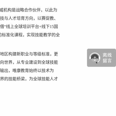
权威机构是战略合作伙伴，以此为
技与人才培育方向，以赛促教、
“线上全球培训平台+线下15国
的标准化课程，实现技能教学的全
地区构建新职业与等级标准，更
向世界，从专业建设到全球技能
输出，唯康教育始终以技术为
界的技能桥梁，为全球技能人才