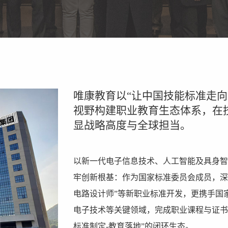
唯康教育以“让中国技能标准走向
视野构建职业教育生态体系，在
显战略高度与全球担当。
以新一代电子信息技术、人工智能及具身智
牢创新根基：作为国家标准委员会成员，深
电路设计师”等新职业标准开发，更携手国
电子技术等关键领域，完成职业课程与证书
标准制定-教育落地”的闭环生态。