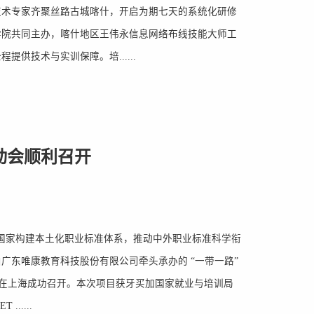
技术专家齐聚丝路古城喀什，开启为期七天的系统化研修
学院共同主办，喀什地区王伟永信息网络布线技能大师工
供技术与实训保障。培......
动会顺利召开
建国家构建本土化职业标准体系，推动中外职业标准科学衔
广东唯康教育科技股份有限公司牵头承办的 “一带一路”
27日在上海成功召开。本次项目获牙买加国家就业与培训局
.....