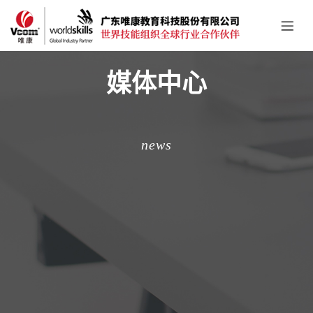
媒体中心
news