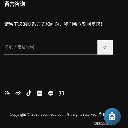
留言咨询
请留下您的联系方式和问题，我们会立刻回复您！
🤖
Copyright © 2026.vcom-edu.com. All rights reserved.
粤ICP备
12065538号